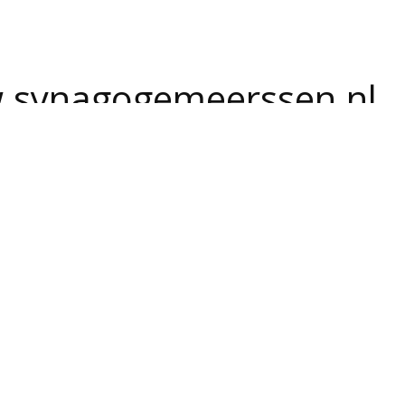
synagogemeerssen.nl
@synagogemeerssen.nl